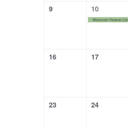
0
1
9
10
t
t
e
e
s
s
Wisconsin Federal Con
v
v
,
,
e
e
n
n
0
0
16
17
t
t
e
e
s
,
v
v
,
e
e
n
n
0
0
23
24
t
t
e
e
s
s
v
v
,
,