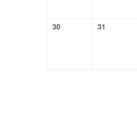
e
e
n
n
0
0
30
31
t
t
e
e
s
s
v
v
,
,
e
e
n
n
t
t
s
s
,
,