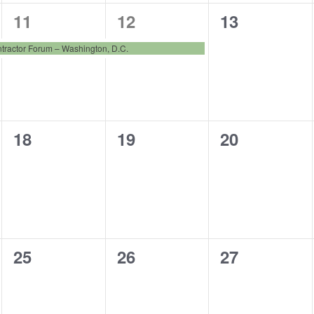
1
1
0
11
12
13
t
t
t
e
e
e
s
s
s
tractor Forum – Washington, D.C.
v
v
v
,
,
,
e
e
e
n
n
n
0
0
0
18
19
20
t
t
t
e
e
e
,
,
s
v
v
v
,
e
e
e
n
n
n
0
0
0
25
26
27
t
t
t
e
e
e
s
s
s
v
v
v
,
,
,