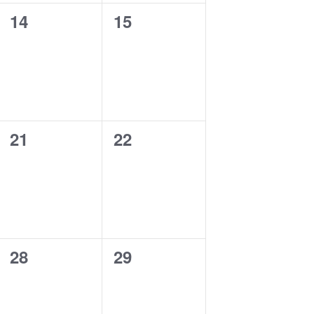
0
0
14
15
t
t
e
e
s
s
v
v
,
,
e
e
n
n
0
0
21
22
t
t
e
e
s
s
v
v
,
,
e
e
n
n
0
0
28
29
t
t
e
e
s
s
v
v
,
,