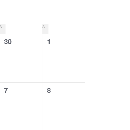
S
SATURDAY
S
SUNDAY
0
0
30
1
e
e
v
v
e
e
n
n
0
0
7
8
t
t
e
e
s
s
v
v
,
,
e
e
n
n