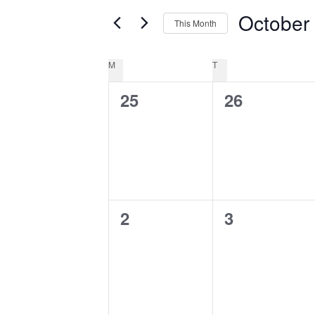
Views
for
October
This Month
Events
Navigation
by
Select
Keyword.
date.
Calendar
M
MONDAY
T
TUESDAY
of
0
0
25
26
Events
e
e
v
v
e
e
n
n
0
0
2
3
t
t
e
e
s
s
v
v
,
,
e
e
n
n