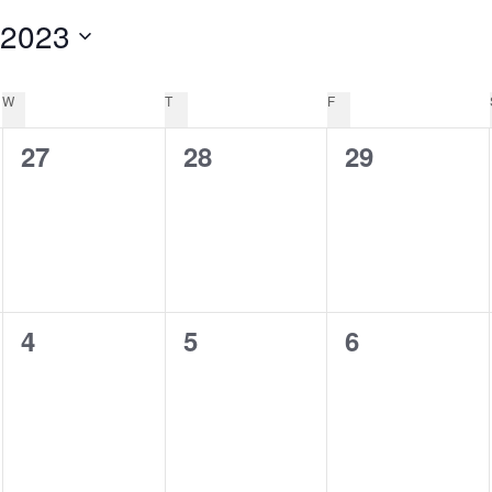
 2023
W
WEDNESDAY
T
THURSDAY
F
FRIDAY
0
0
0
27
28
29
e
e
e
v
v
v
e
e
e
n
n
n
0
0
0
4
5
6
t
t
t
e
e
e
s
s
s
v
v
v
,
,
,
e
e
e
n
n
n