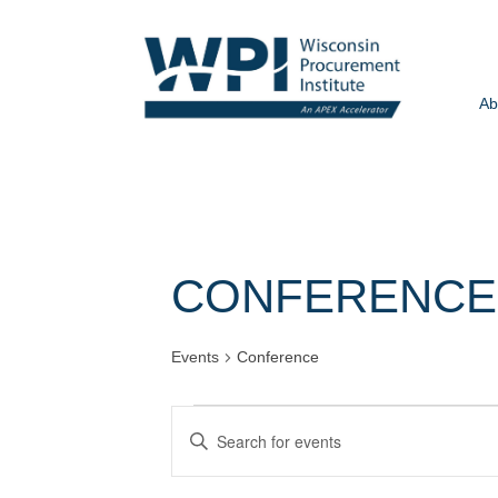
Ab
CONFERENCE
Events
Conference
Events
Events
Enter
Search
Keyword.
and
Search